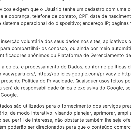
rviços exigem que o Usuário tenha um cadastro com uma c
ga e cobrança, telefone de contato, CPF, data de nascimen
 sistema operacional do dispositivo; endereço IP; páginas v
 inserção voluntária dos seus dados nos sites, aplicativos 
 para compartilhá-los conosco, ou ainda por meio automáti
dentificadores anônimos ou Plataforma de Gerenciamento de
ra a coleta e processamento de Dados, conforme políticas 
rivacy/partners/, https://policies.google.com/privacy e htt
presente Política de Privacidade. Quaisquer usos feitos p
a será de responsabilidade única e exclusiva do Google, s
 Google.
tados são utilizados para o fornecimento dos serviços pres
rio, de modo interativo, visando planejar, aprimorar, ampli
o seu perfil de interesse, não obstante também lhe seja of
ém poderão ser direcionados para que o conteúdo comercia