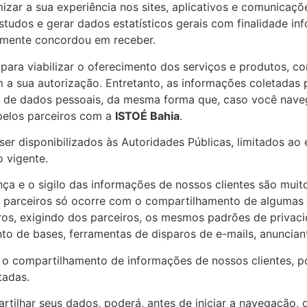
mizar a sua experiência nos sites, aplicativos e comunicaçõ
udos e gerar dados estatísticos gerais com finalidade info
samente concordou em receber.
ara viabilizar o oferecimento dos serviços e produtos, 
m a sua autorização. Entretanto, as informações coletadas
 de dados pessoais, da mesma forma que, caso você navegu
pelos parceiros com a
ISTOÉ Bahia
.
r disponibilizados às Autoridades Públicas, limitados ao 
o vigente.
a e o sigilo das informações de nossos clientes são muit
sos parceiros só ocorre com o compartilhamento de alguma
ros, exigindo dos parceiros, os mesmos padrões de priva
nto de bases, ferramentas de disparos de e-mails, anuncian
 o compartilhamento de informações de nossos clientes, po
tadas.
tilhar seus dados, poderá, antes de iniciar a navegação, d