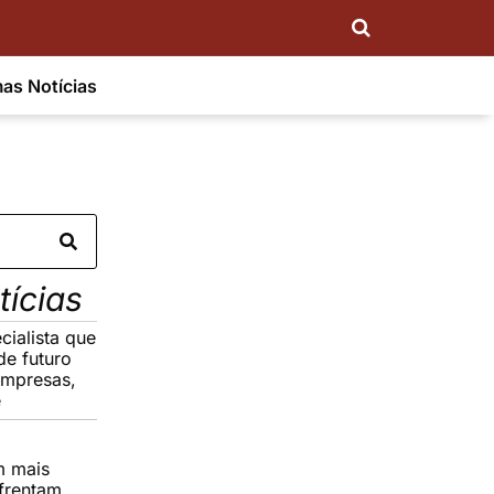
mas Notícias
tícias
cialista que
de futuro
empresas,
e
m mais
frentam