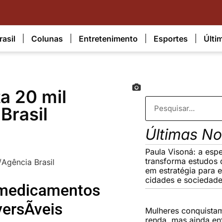
rasil
Colunas
Entretenimento
Esportes
Últi
a 20 mil
Brasil
Últimas No
Paula Visoná: a espe
transforma estudos 
em estratégia para 
cidades e sociedad
 medicamentos
ersÃ­veis
Mulheres conquista
renda, mas ainda en