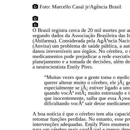
Foto: Marcello Casal jr/Agência Brasil
O Brasil registra cerca de 20 mil mortes por 
segundo dados da Associação Brasileira das I
(Abifarma). Considerada pela AgÃªncia Nacion
(Anvisa) um problema de saúde pública, a a
danos irreversíveis aos órgãos. No cérebro, o
medicamentos pode prejudicar a rede executiva
planejamento e a tomada de decisões, além de
a neurocientista Emily Pires.
“Muitas vezes que a gente toma o med
querer alterar muito o cérebro, ele jÃ¡ 
especialmente se jÃ¡ estiver ligado a u
quando vocÃª estÃ¡ muito estressado e
que inocentemente, saiba que essa Ã¡rea 
dificultando vocÃª sair desse medicamen
A boa notícia é que o cérebro tem alta capaci
retomar funções perdidas. No entanto, esse pr
intervenções adequadas. Emily Pires enumera
para um cérebro mais saudÃ¡vel e menos dep