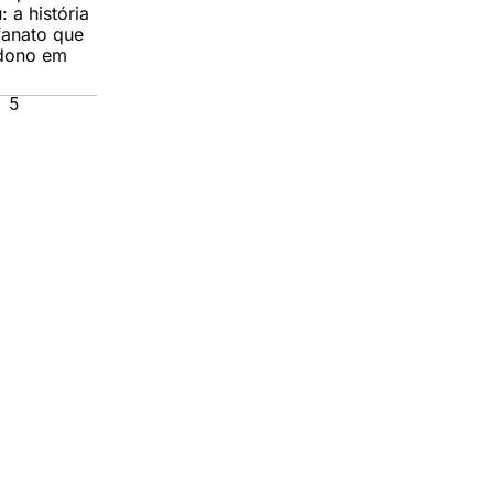
 a história
fanato que
ndono em
5