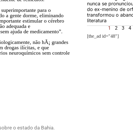
nunca se pronunciou:
do ex-menino de or
 superimportante para o
transformou o aba
ndo a gente dorme, eliminando
literatura
mportante estimular o cérebro
ição adequada e
1
2
3
4
o sem ajuda de medicamento”.
[the_ad id="48"]
biologicamente, não hÃ¡ grandes
 drogas ilícitas, e que
brios neuroquímicos sem controle
 sobre o estado da Bahia.