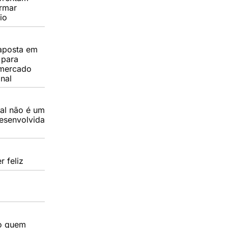
ormar
io
 aposta em
l para
 mercado
onal
nal não é um
esenvolvida
r feliz
o quem