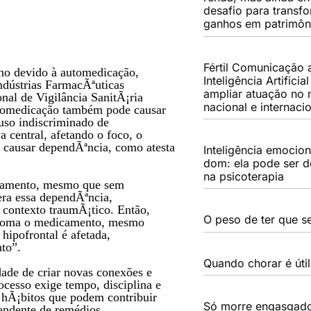
desafio para transf
ganhos em patrimôn
Fértil Comunicação
ano devido à automedicação,
Inteligência Artificia
ndústrias FarmacÃªuticas
ampliar atuação no
al de Vigilância SanitÃ¡ria
nacional e internaci
utomedicação também pode causar
 uso indiscriminado de
 central, afetando o foco, o
 causar dependÃªncia, como atesta
Inteligência emocio
dom: ela pode ser d
na psicoterapia
icamento, mesmo que sem
gera essa dependÃªncia,
m contexto traumÃ¡tico. Então,
O peso de ter que se
 toma o medicamento, mesmo
hipofrontal é afetada,
to”.
Quando chorar é útil
dade de criar novas conexões e
ocesso exige tempo, disciplina e
 hÃ¡bitos que podem contribuir
Só morre engasgad
endente de remédios.