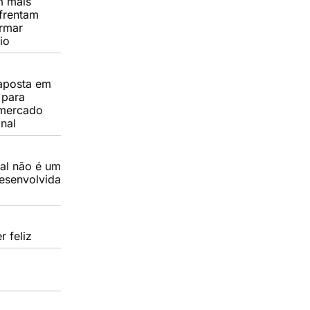
m mais
frentam
ormar
io
 aposta em
l para
 mercado
onal
nal não é um
esenvolvida
r feliz