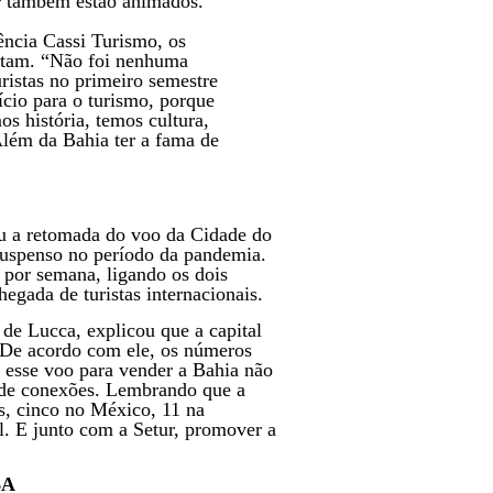
r também estão animados.
ência Cassi Turismo, os
antam. “Não foi nenhuma
ristas no primeiro semestre
ício para o turismo, porque
s história, temos cultura,
 Além da Bahia ter a fama de
zou a retomada do voo da Cidade do
suspenso no período da pandemia.
s por semana, ligando os dois
hegada de turistas internacionais.
 de Lucca, explicou que a capital
 De acordo com ele, os números
 esse voo para vender a Bahia não
 de conexões. Lembrando que a
s, cinco no México, 11 na
. E junto com a Setur, promover a
BA