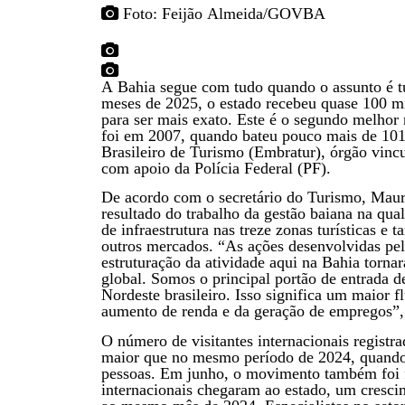
Foto: Feijão Almeida/GOVBA
A Bahia segue com tudo quando o assunto é tu
meses de 2025, o estado recebeu quase 100 mil
para ser mais exato. Este é o segundo melhor 
foi em 2007, quando bateu pouco mais de 101 
Brasileiro de Turismo (Embratur), órgão vinc
com apoio da Polícia Federal (PF).
De acordo com o secretário do Turismo, Maur
resultado do trabalho da gestão baiana na qua
de infraestrutura nas treze zonas turísticas 
outros mercados. “As ações desenvolvidas pe
estruturação da atividade aqui na Bahia torn
global. Somos o principal portão de entrada de
Nordeste brasileiro. Isso significa um maior 
aumento de renda e da geração de empregos”, 
O número de visitantes internacionais regist
maior que no mesmo período de 2024, quando
pessoas. Em junho, o movimento também foi fo
internacionais chegaram ao estado, um cres