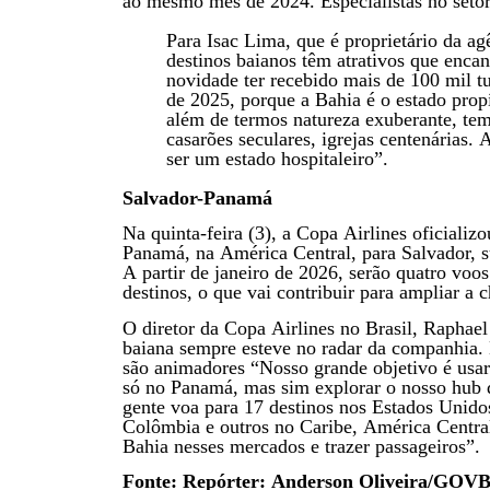
ao mesmo mês de 2024. Especialistas no seto
Para Isac Lima, que é proprietário da ag
destinos baianos têm atrativos que enc
novidade ter recebido mais de 100 mil tu
de 2025, porque a Bahia é o estado prop
além de termos natureza exuberante, temo
casarões seculares, igrejas centenárias.
ser um estado hospitaleiro”.
Salvador-Panamá
Na quinta-feira (3), a Copa Airlines oficiali
Panamá, na América Central, para Salvador, 
A partir de janeiro de 2026, serão quatro voo
destinos, o que vai contribuir para ampliar a c
O diretor da Copa Airlines no Brasil, Raphael
baiana sempre esteve no radar da companhia.
são animadores “Nosso grande objetivo é usar
só no Panamá, mas sim explorar o nosso hub
gente voa para 17 destinos nos Estados Unido
Colômbia e outros no Caribe, América Central
Bahia nesses mercados e trazer passageiros”.
Fonte: Repórter: Anderson Oliveira/GOV