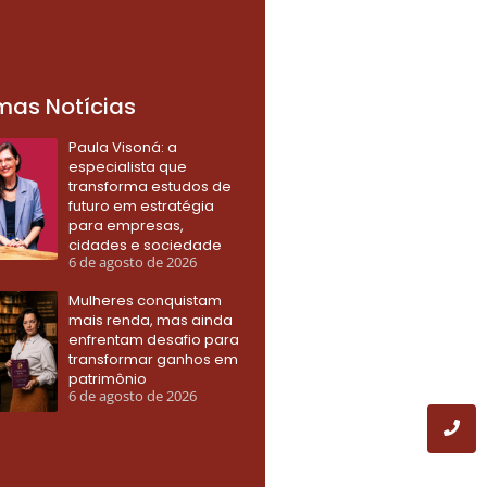
imas Notícias
Paula Visoná: a
especialista que
transforma estudos de
futuro em estratégia
para empresas,
cidades e sociedade
6 de agosto de 2026
Mulheres conquistam
mais renda, mas ainda
enfrentam desafio para
transformar ganhos em
patrimônio
6 de agosto de 2026