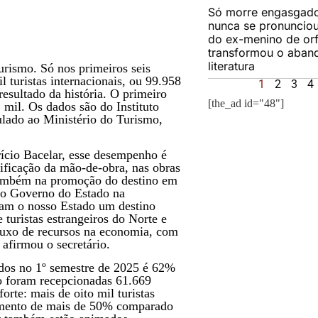
Só morre engasgad
nunca se pronunciou:
do ex-menino de or
transformou o aba
literatura
rismo. Só nos primeiros seis
 turistas internacionais, ou 99.958
1
2
3
4
resultado da história. O primeiro
[the_ad id="48"]
mil. Os dados são do Instituto
ulado ao Ministério do Turismo,
ício Bacelar, esse desempenho é
lificação da mão-de-obra, nas obras
e também na promoção do destino em
lo Governo do Estado na
aram o nosso Estado um destino
 turistas estrangeiros do Norte e
fluxo de recursos na economia, com
afirmou o secretário.
rados no 1º semestre de 2025 é 62%
 foram recepcionadas 61.669
rte: mais de oito mil turistas
cimento de mais de 50% comparado