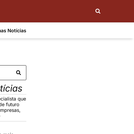
mas Notícias
tícias
cialista que
de futuro
empresas,
e