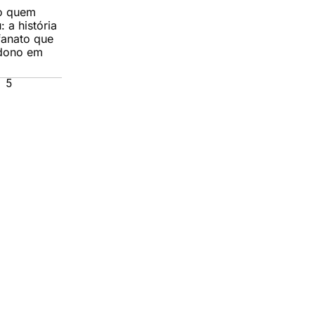
o quem
 a história
fanato que
ndono em
5