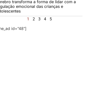
érebro transforma a forma de lidar com a
egulação emocional das crianças e
dolescentes
1
2
3
4
5
the_ad id="48"]