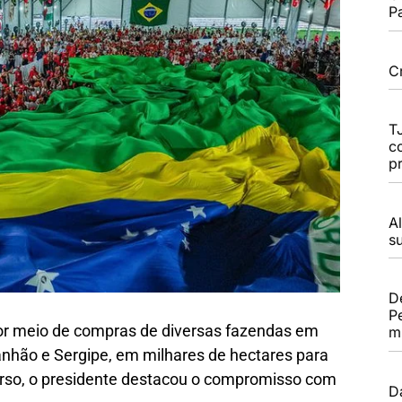
P
C
T
c
p
A
s
D
Pe
or meio de compras de diversas fazendas em
m
nhão e Sergipe, em milhares de hectares para
urso, o presidente destacou o compromisso com
D