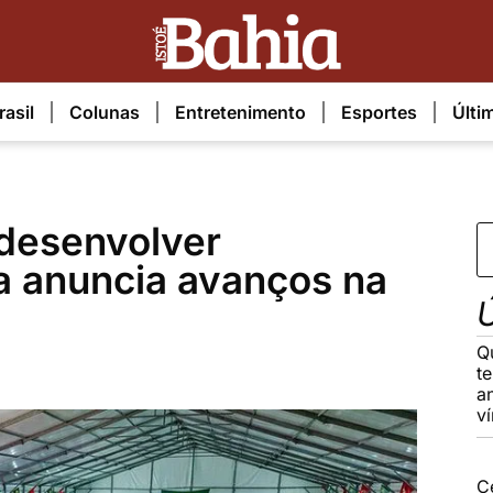
rasil
Colunas
Entretenimento
Esportes
Últi
 desenvolver
a anuncia avanços na
Ú
Q
t
a
v
C