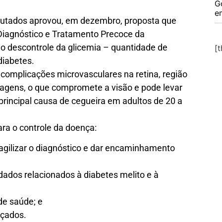
G
e
utados aprovou, em dezembro, proposta que
 Diagnóstico e Tratamento Precoce da
lo descontrole da glicemia – quantidade de
[
diabetes.
omplicações microvasculares na retina, região
agens, o que compromete a visão e pode levar
 principal causa de cegueira em adultos de 20 a
ara o controle da doença:
 agilizar o diagnóstico e dar encaminhamento
dados relacionados à diabetes melito e à
de saúde; e
nçados.