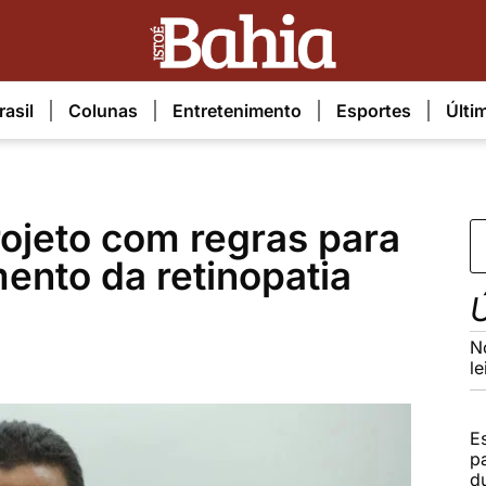
rasil
Colunas
Entretenimento
Esportes
Últi
ojeto com regras para
mento da retinopatia
Ú
N
l
E
p
d