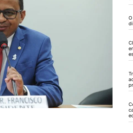
O
d
C
e
es
T
a
pr
C
c
e