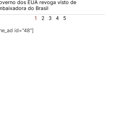
overno dos EUA revoga visto de
mbaixadora do Brasil
1
2
3
4
5
the_ad id="48"]