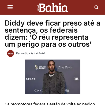
Diddy deve ficar preso até a
sentença, os federais
dizem: ‘O réu representa
um perigo para os outros’
Redação - Istoé Bahia
Os promotores federais estão de volta ao pedido