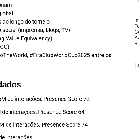
ionam
global
I
 ao longo do torneio
T
social (imprensa, blogs, TV)
C
A
g Value Equivalency)
R
UGC)
oTheWorld, #FifaClubWorldCup2025 entre os
[
 dados
6M de interações, Presence Score 72
M de interações, Presence Score 64
6M de interações, Presence Score 74
de interações