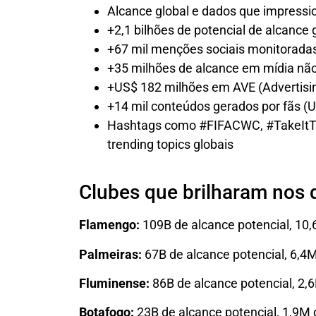
Alcance global e dados que impress
+2,1 bilhões de potencial de alcance 
+67 mil menções sociais monitoradas
+35 milhões de alcance em mídia não-
+US$ 182 milhões em AVE (Advertisin
+14 mil conteúdos gerados por fãs (
Hashtags como #FIFACWC, #TakeItT
trending topics globais
Clubes que brilharam nos
Flamengo:
109B de alcance potencial, 10,
Palmeiras:
67B de alcance potencial, 6,4
Fluminense:
86B de alcance potencial, 2,
Botafogo:
23B de alcance potencial, 1,9M 