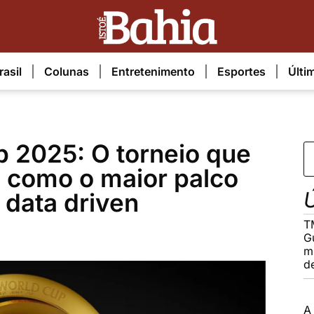
rasil
Colunas
Entretenimento
Esportes
Últi
p 2025: O torneio que
l como o maior palco
Ú
 data driven
T
G
m
d
A 