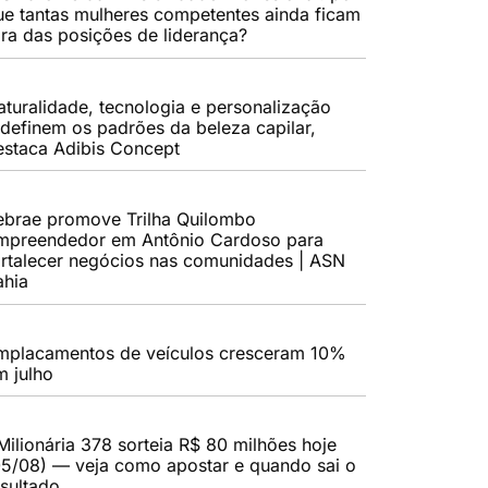
ue tantas mulheres competentes ainda ficam
ora das posições de liderança?
aturalidade, tecnologia e personalização
edefinem os padrões da beleza capilar,
estaca Adibis Concept
ebrae promove Trilha Quilombo
mpreendedor em Antônio Cardoso para
ortalecer negócios nas comunidades | ASN
ahia
mplacamentos de veículos cresceram 10%
m julho
Milionária 378 sorteia R$ 80 milhões hoje
05/08) — veja como apostar e quando sai o
esultado