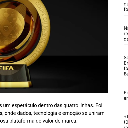
q
f
N
r
d
S
E
f
B
E
e
 um espetáculo dentro das quatro linhas. Foi
s, onde dados, tecnologia e emoção se uniram
+
osa plataforma de valor de marca.
(
r