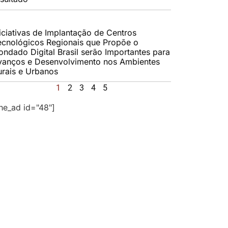
niciativas de Implantação de Centros
ecnológicos Regionais que Propõe o
ondado Digital Brasil serão Importantes para
vanços e Desenvolvimento nos Ambientes
urais e Urbanos
1
2
3
4
5
the_ad id="48"]