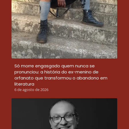
Só morre engasgado quem nunca se
pronunciou: a história do ex-menino de
orfanato que transformou o abandono em
literatura
6 de agosto de 2026