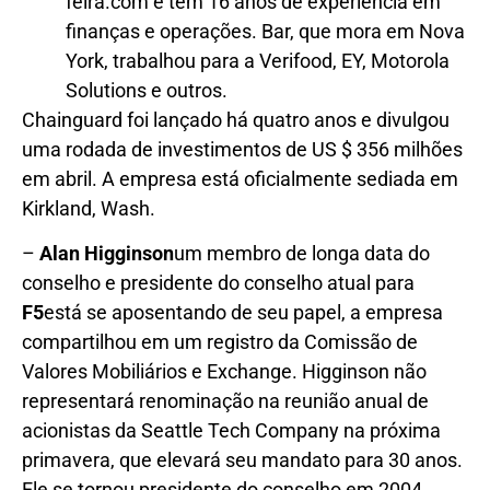
feira.com e tem 16 anos de experiência em
finanças e operações. Bar, que mora em Nova
York, trabalhou para a Verifood, EY, Motorola
Solutions e outros.
Chainguard foi lançado há quatro anos e divulgou
uma rodada de investimentos de US $ 356 milhões
em abril. A empresa está oficialmente sediada em
Kirkland, Wash.
–
Alan Higginson
um membro de longa data do
conselho e presidente do conselho atual para
F5
está se aposentando de seu papel, a empresa
compartilhou em um registro da Comissão de
Valores Mobiliários e Exchange. Higginson não
representará renominação na reunião anual de
acionistas da Seattle Tech Company na próxima
primavera, que elevará seu mandato para 30 anos.
Ele se tornou presidente do conselho em 2004.