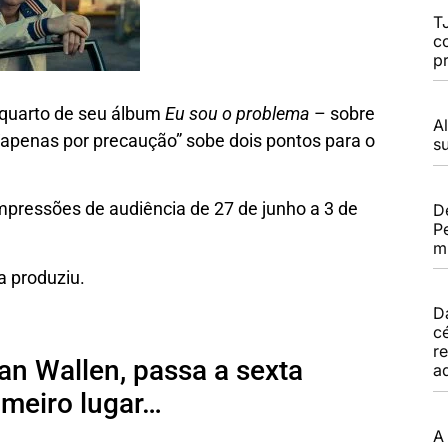
T
c
p
o quarto de seu álbum
Eu sou o problema
– sobre
A
 “apenas por precaução” sobe dois pontos para o
s
impressões de audiência de 27 de junho a 3 de
D
Pe
m
a produziu.
D
c
r
an Wallen, passa a sexta
a
imeiro lugar…
A