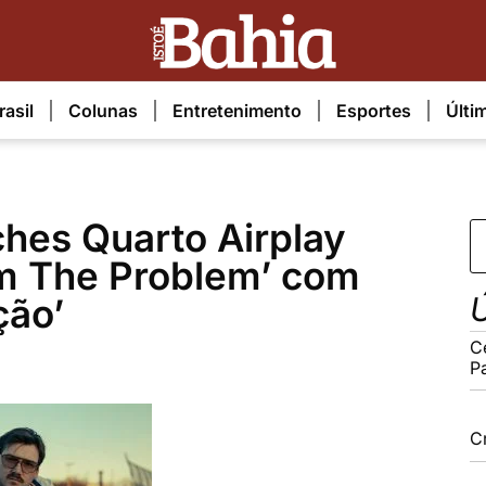
rasil
Colunas
Entretenimento
Esportes
Últi
hes Quarto Airplay
’m The Problem’ com
Ú
ção’
C
P
C