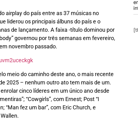
e
in
 do airplay do país entre as 37 músicas no
ue liderou os principais álbuns do país e o
nas de lançamento. A faixa -título dominou por
[
ebody” governou por três semanas em fevereiro,
na em novembro passado.
=uvm2uceckgk
o meio do caminho deste ano, o mais recente
o de 2025 – nenhum outro ato tem mais de um.
a enrolar cinco líderes em um único ano desde
mentiras”; “Cowgirls”, com Ernest; Post “I
; “Man fez um bar”, com Eric Church, e
Wallen.