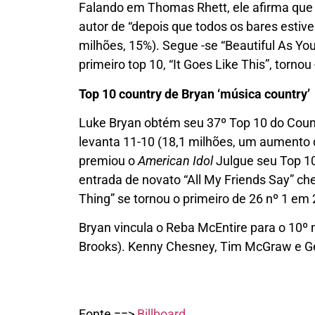
Falando em Thomas Rhett, ele afirma que 
autor de “depois que todos os bares estiv
milhões, 15%). Segue -se “Beautiful As Y
primeiro top 10, “It Goes Like This”, torno
Top 10 country de Bryan ‘música country’
Luke Bryan obtém seu 37º Top 10 do Coun
levanta 11-10 (18,1 milhões, um aumento de
premiou o
American Idol
Julgue seu Top 10
entrada de novato “All My Friends Say” ch
Thing” se tornou o primeiro de 26 nº 1 em
Bryan vincula o Reba McEntire para o 10º 
Brooks). Kenny Chesney, Tim McGraw e Ge
Fonte ==>
Billboard