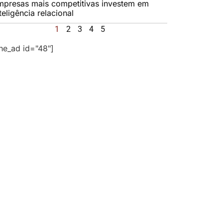
mpresas mais competitivas investem em
teligência relacional
1
2
3
4
5
the_ad id="48"]